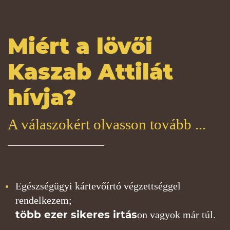
Miért
a lövő
i
Kaszab Attilát
hívja?
A válaszokért olvasson tovább ...
Egészségügyi kártevőírtó végzettséggel
rendelkezem;
több ezer sikeres irtás
on vagyok már túl.