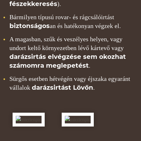
fészekkeresés
).
Bármilyen típusú rovar- és rágcsálóirtást
biztonságos
an és hatékonyan végzek el.
A magasban, szűk és veszélyes helyen, vagy
undort keltő környezetben lévő kártevő vagy
darázsirtás elvégzése sem okozhat
számomra meglepetést
.
Sürgős esetben hétvégén vagy éjszaka egyaránt
darázsirtást Lövőn
vállalok
.