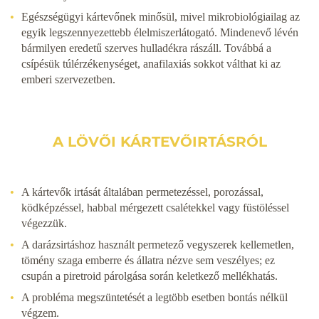
Egészségügyi kártevőnek minősül, mivel mikrobiológiailag az
egyik legszennyezettebb élelmiszerlátogató. Mindenevő lévén
bármilyen eredetű szerves hulladékra rászáll. Továbbá a
csípésük túlérzékenységet, anafilaxiás sokkot válthat ki az
emberi szervezetben.
A LÖVŐI KÁRTEVŐIRTÁSRÓL
A kártevők irtását általában permetezéssel, porozással,
ködképzéssel, habbal mérgezett csalétekkel vagy füstöléssel
végezzük.
A darázsirtáshoz használt permetező vegyszerek kellemetlen,
tömény szaga emberre és állatra nézve sem veszélyes; ez
csupán a piretroid párolgása során keletkező mellékhatás.
A probléma megszüntetését a legtöbb esetben bontás nélkül
végzem.