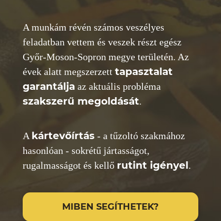
A munkám révén számos veszélyes
feladatban vettem és
veszek részt egész
Győr-Moson-Sopron megye területén.
Az
tapasztalat
évek alatt megszerzett
garantálja
az aktuális
probléma
szakszerű megoldását
.
kártevőírtás
A
- a tűzoltó szakmához
hasonlóan -
sokrétű jártasságot,
rutint igényel
rugalmasságot és kellő
.
MIBEN SEGÍTHETEK?