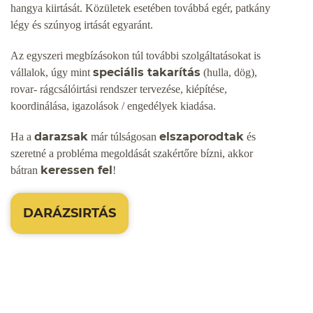
hangya kiirtását. Közületek esetében továbbá egér, patkány
légy és szúnyog irtását egyaránt.
Az egyszeri megbízásokon túl további szolgáltatásokat is
speciális takarítás
vállalok, úgy mint
(hulla, dög),
rovar- rágcsálóirtási rendszer tervezése, kiépítése,
koordinálása, igazolások / engedélyek kiadása.
darazsak
elszaporodtak
Ha a
már túlságosan
és
szeretné a probléma megoldását szakértőre bízni, akkor
keressen fel
bátran
!
DARÁZSIRTÁS