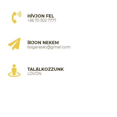
HÍVJON FEL
+36 70 302 7777
ÍRJON NEKEM
bogarasati@gmail.com
TALÁLKOZZUNK
LÖVŐN