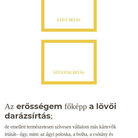
LÉGY IRTÁS
SZÚNYOG IRTÁS
erősségem
a lövői
Az
főképp
darázsírtás
;
de emellett természetesen szívesen vállalom más kártevők
irtását– úgy, mint: az ágyi poloska, a bolha, a csótány és