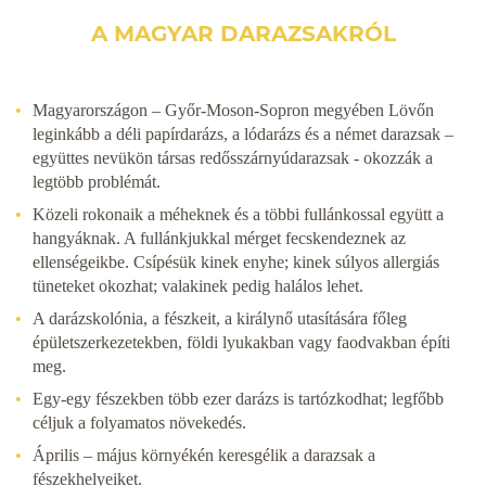
A MAGYAR DARAZSAKRÓL
Magyarországon – Győr-Moson-Sopron megyében Lövőn
leginkább a déli papírdarázs, a lódarázs és a német darazsak –
együttes nevükön társas redősszárnyúdarazsak - okozzák a
legtöbb problémát.
Közeli rokonaik a méheknek és a többi fullánkossal együtt a
hangyáknak. A fullánkjukkal mérget fecskendeznek az
ellenségeikbe. Csípésük kinek enyhe; kinek súlyos allergiás
tüneteket okozhat; valakinek pedig halálos lehet.
A darázskolónia, a fészkeit, a királynő utasítására főleg
épületszerkezetekben, földi lyukakban vagy faodvakban építi
meg.
Egy-egy fészekben több ezer darázs is tartózkodhat; legfőbb
céljuk a folyamatos növekedés.
Április – május környékén keresgélik a darazsak a
fészekhelyeiket.