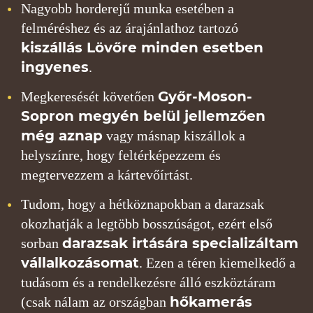
Nagyobb horderejű munka esetében a
felméréshez és az árajánlathoz tartozó
kiszállás Lövőre minden esetben
ingyenes
.
Győr-Moson-
Megkeresését követően
Sopron megyén belül jellemzően
még aznap
vagy másnap kiszállok a
helyszínre, hogy feltérképezzem és
megtervezzem a kártevőírtást.
Tudom, hogy a hétköznapokban a darazsak
okozhatják a legtöbb bosszúságot, ezért első
darazsak irtására specializáltam
sorban
vállalkozásomat
. Ezen a téren kiemelkedő a
tudásom és a rendelkezésre álló eszköztáram
hőkamerás
(csak nálam az országban