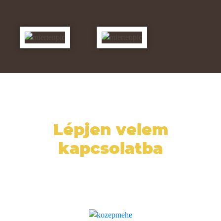
Lépjen velem
kapcsolatba