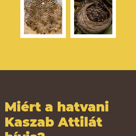
Miért
a hatvan
i
Kaszab Attilát