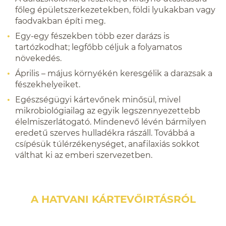
főleg épületszerkezetekben, földi lyukakban vagy
faodvakban építi meg.
Egy-egy fészekben több ezer darázs is
tartózkodhat; legfőbb céljuk a folyamatos
növekedés.
Április – május környékén keresgélik a darazsak a
fészekhelyeiket.
Egészségügyi kártevőnek minősül, mivel
mikrobiológiailag az egyik legszennyezettebb
élelmiszerlátogató. Mindenevő lévén bármilyen
eredetű szerves hulladékra rászáll. Továbbá a
csípésük túlérzékenységet, anafilaxiás sokkot
válthat ki az emberi szervezetben.
A HATVANI KÁRTEVŐIRTÁSRÓL