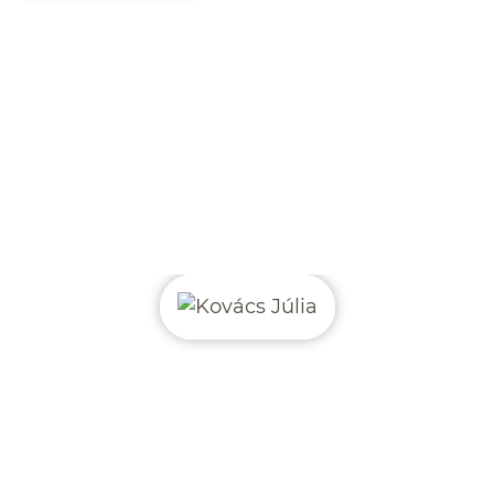
Rólam mondták
..
Attila szakértelmének köszönhetően a
gyerekek újra gondtalanul játszhatnak az
ent
udvarunkon.