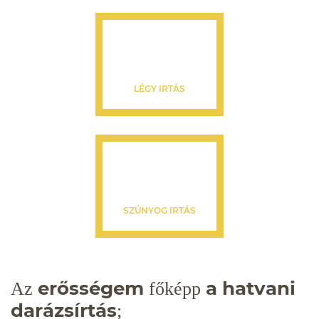
LÉGY IRTÁS
SZÚNYOG IRTÁS
erősségem
a hatvani
Az
főképp
darázsírtás
;