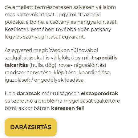
de emellett természetesen szívesen vállalom
más kártevők irtását– úgy, mint: az ágyi
poloska, a bolha, a csótány és hangya kiirtását.
Közületek esetében továbbá egér, patkány
légy és szúnyog irtását egyaránt.
Az egyszeri megbízásokon túl további
szolgáltatásokat is vállalok, úgy mint
speciális
takarítás
(hulla, dög), rovar- rágcsálóirtási
rendszer tervezése, kiépítése, koordinálása,
igazolások / engedélyek kiadása.
Ha a
darazsak
már túlságosan
elszaporodtak
és szeretné a probléma megoldását szakértőre
bízni, akkor bátran
keressen fel
!
DARÁZSIRTÁS