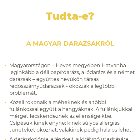
Tudta-e?
A MAGYAR DARAZSAKRÓL
Magyarországon – Heves megyében Hatvanba
leginkább a déli papírdarázs, a lódarázs és a német
darazsak – együttes nevükön társas
redősszárnyúdarazsak - okozzák a legtöbb
problémát.
Közeli rokonaik a méheknek és a többi
fullánkossal együtt a hangyáknak. A fullánkjukkal
mérget fecskendeznek az ellenségeikbe.
Csípésük kinek enyhe; kinek súlyos allergiás
tüneteket okozhat; valakinek pedig halálos lehet.
A darázskolónia, a fészkeit, a királynő utasítására