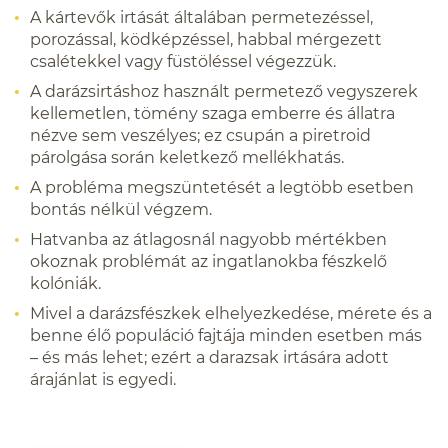
A kártevők irtását általában permetezéssel,
porozással, ködképzéssel, habbal mérgezett
csalétekkel vagy füstöléssel végezzük.
A darázsirtáshoz használt permetező vegyszerek
kellemetlen, tömény szaga emberre és állatra
nézve sem veszélyes; ez csupán a piretroid
párolgása során keletkező mellékhatás.
A probléma megszüntetését a legtöbb esetben
bontás nélkül végzem.
Hatvanba az átlagosnál nagyobb mértékben
okoznak problémát az ingatlanokba fészkelő
kolóniák.
Mivel a darázsfészkek elhelyezkedése, mérete és a
benne élő populáció fajtája minden esetben más
– és más lehet; ezért a darazsak irtására adott
árajánlat is egyedi.