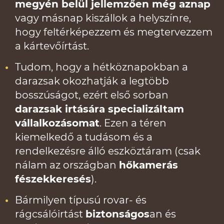
megyén belül jellemzően még aznap
vagy másnap kiszállok a helyszínre,
hogy feltérképezzem és megtervezzem
a kártevőírtást.
Tudom, hogy a hétköznapokban a
darazsak okozhatják a legtöbb
bosszúságot, ezért első sorban
darazsak irtására specializáltam
vállalkozásomat
. Ezen a téren
kiemelkedő a tudásom és a
rendelkezésre álló eszköztáram (csak
nálam az országban
hőkamerás
fészekkeresés
).
Bármilyen típusú rovar- és
rágcsálóirtást
biztonságos
an és