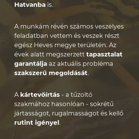
Hatvanba
is.
A munkám révén számos veszélyes
feladatban vettem és
veszek részt
egész Heves megye területén.
Az
évek alatt megszerzett
tapasztalat
garantálja
az aktuális
probléma
szakszerű megoldását
.
A
kártevőírtás
- a tűzoltó
szakmához hasonlóan -
sokrétű
jártasságot, rugalmasságot és kellő
rutint igényel
.